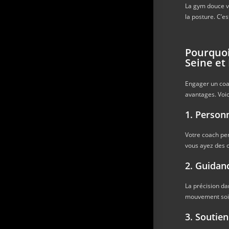
La gym douce va
la posture. C’es
Pourquoi
Seine et
Engager un coa
avantages. Voic
1. Person
Votre coach pe
vous ayez des o
2. Guidan
La précision da
mouvement soit 
3. Soutie