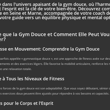
 dans l'univers apaisant de la gym douce, où l'harm
t l'esprit est la clé de votre bien-être. Découvrez c
 en Seine et Marne, accompagnée de votre coach d
 votre guide vers un équilibre physique et mental op
e que la Gym Douce et Comment Elle Peut Vou
er?
lesse en Mouvement: Comprendre la Gym Douce
parfois appelée « gymnastique douce », est une approche de fitness axée sur d
rements et des exercices légers. Elle favorise la mobilité articulaire, renforce les
re une relaxation totale.
e à Tous les Niveaux de Fitness
 forces de la gym douce est son adaptabilité. Que vous soyez débutant, sénior 
s exercices doux peuvent être ajustés pour répondre à vos besoins et capacités.
ts pour le Corps et l'Esprit