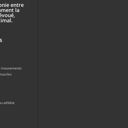
onie entre
omment la
évoué,
timal.
s
es mouvements
 muscles
ou athlète