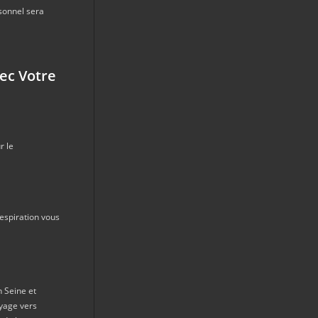
sonnel sera
ec Votre
r le
respiration vous
 Seine et
oyage vers