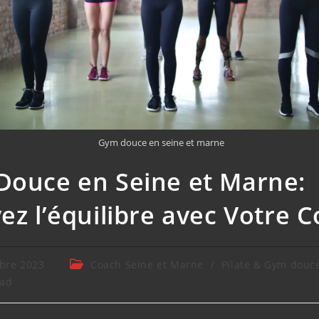
Gym douce en seine et marne
ouce en Seine et Marne:
ez l’équilibre avec Votre 
bre 2023
Coach Seine et Marne
/
Pilate & Gym douc
ead