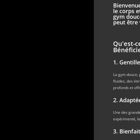
Bienvenue
le corps e
gym douce
peut être
Qu'est-c
Bénéfici
1. Gentil
La gym douce, 
fluides, des éti
profonds et off
2. Adapté
Une des grandes
expérimenté, le
3. Bienfai