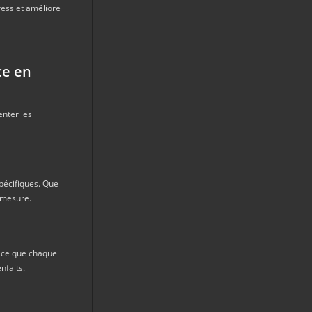
tress et améliore
ce en
nter les
pécifiques. Que
r mesure.
à ce que chaque
nfaits.