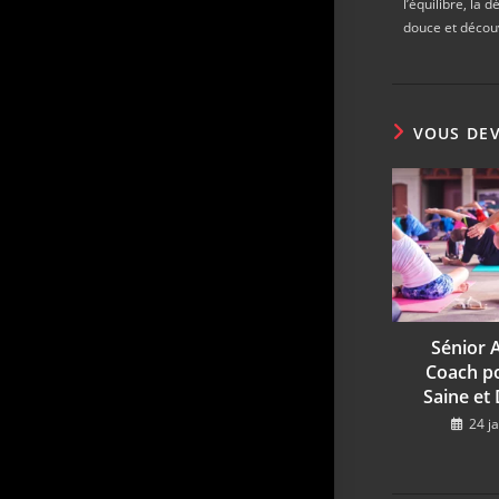
l’équilibre, la
douce et décou
VOUS DEV
Sénior A
Coach po
Saine et
24 j