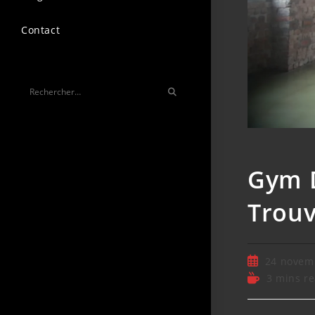
Contact
Rechercher…
Gym D
Trouv
24 novem
3 mins r