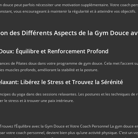
ym douce peut parfois nécessiter une motivation supplémentaire. Votre coach per
onstant, vous encourageant à maintenir la régularité et à atteindre vos objectifs.
ion des Différents Aspects de la Gym Douce av
s Doux: Équilibre et Renforcement Profond
éances de Pilates doux dans votre programme de gym douce. Cela met l’accent su
s muscles profonds, améliorant la stabilité et la posture.
laxant: Libérez le Stress et Trouvez la Sérénité
incipes du yoga dans des sessions relaxantes. Les postures et les techniques de 
er le stress et à trouver une paix intérieure.
 Trouvez l’Équilibre avec la Gym Douce et Votre Coach Personnel La gym douce en
ar votre coach personnel, devient bien plus qu’une activité physique. C’est un v