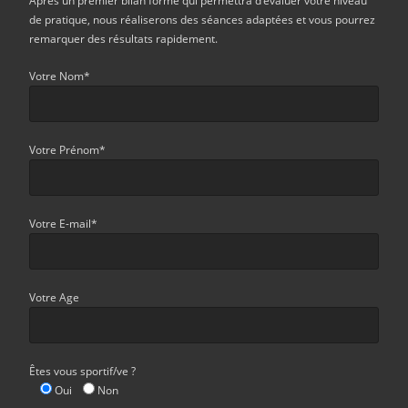
Après un premier bilan forme qui permettra d’évaluer votre niveau
de pratique, nous réaliserons des séances adaptées et vous pourrez
remarquer des résultats rapidement.
Votre Nom*
Votre Prénom*
Votre E-mail*
Votre Age
Êtes vous sportif/ve ?
Oui
Non